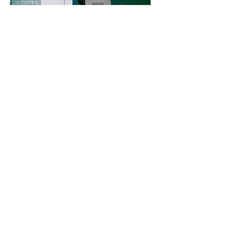
SAS CADIMA
6 Rue Clément Ader - ZA LA
Pelbousquié
81150 MARSSAC SUR TARN
05.63.38.56.90
secretariat@cadimac9.fr
Mentions légales
Politique de confidentialité